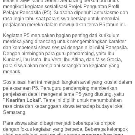
kelas 8 SMP Maria Goretti Semarang berkumpul untuk
mengikuti kegiatan sosialisasi Projek Penguatan Profil
Pelajar Pancasila (P5). Suasana dipenuhi antusiasme dan
rasa ingin tahu saat para siswa bersiap untuk memulai
perjalanan mereka dalam mewujudkan tema P5 tahun ini.
Kegiatan P5 merupakan bagian penting dari kurikulum
merdeka yang dirancang untuk mengembangkan karakter
dan kompetensi siswa sesuai dengan nilai-nilai Pancasila.
Dengan bimbingan para guru pendamping, yaitu Ibu
Kuniarsi, Ibu Isma, Ibu Vera, Ibu Alfina, dan Miss Gracia,
para siswa akan menjalani serangkaian kegiatan yang
menarik.
Sosialisasi hari ini menjadi langkah awal yang krusial dalam
pelaksanaan P5. Para guru pendamping memberikan
penjelasan detail mengenai tema P5 yang diusung, yaitu
"
Kearifan Lokal
". Tema ini dipilih untuk menumbuhkan
rasa cinta dan kebanggaan siswa terhadap budaya lokal
Semarang.
Para siswa akan dibagi menjadi beberapa kelompok
dengan fokus kegiatan yang berbeda. Beberapa kelompok