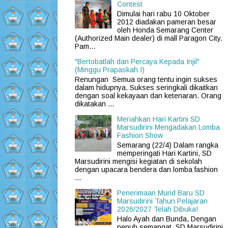
Contest
Dimulai hari rabu 10 Oktober
2012 diadakan pameran besar
oleh Honda Semarang Center
(Authorized Main dealer) di mall Paragon City.
Pam...
"Bertobatlah dan Percaya Kepada Injil"
(Minggu Prapaskah I)
Renungan Semua orang tentu ingin sukses
dalam hidupnya. Sukses seringkali dikaitkan
dengan soal kekayaan dan ketenaran. Orang
dikatakan ...
Meriahkan Hari Kartini SD
Marsudirini Mengadakan Lomba
Fashion Show
Semarang (22/4) Dalam rangka
memperingati Hari Kartini, SD
Marsudirini mengisi kegiatan di sekolah
dengan upacara bendera dan lomba fashion
...
Penerimaan Murid Baru SD
Marsudirini Tahun Pelajaran
2026/2027 Telah Dibuka!
Halo Ayah dan Bunda, Dengan
penuh semangat, SD Marsudirini