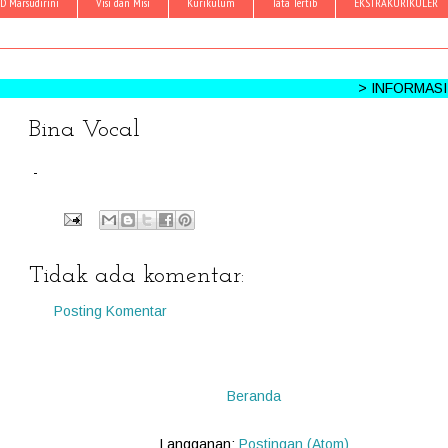
D Marsudirini
Visi dan Misi
Kurikulum
Tata Tertib
EKSTRAKURIKULER
> INFORMASI KEGIATA
Bina Vocal
-
Tidak ada komentar:
Posting Komentar
Beranda
Langganan:
Postingan (Atom)