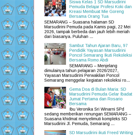
Siswa Kelas 1 SD Marsudirini
Pemuda Belajar Profesi Koki dan
Kreasi Membuat Mie Goreng
Bersama Orang Tua
SEMARANG – Suasana halaman SD
Marsudirini Pemuda pada Kamis pagi, 22 Mei
2026, tampak berbeda dan jauh lebih meriah
dari biasanya. Puluhan ...
Sambut Tahun Ajaran Baru, 97
Pendidik Yayasan Marsudirini
Poncol Semarang Ikuti Rekoleksi
Bersama Romo Abdi
SEMARANG – Menjelang
dimulainya tahun pelajaran 2026/2027,
Yayasan Marsudirini Perwakilan Poncol
Semarang menggelar kegiatan rekoleksi ro...
Gema Doa di Bulan Maria: SD
Marsudirini Pemuda Gelar Ibadat
Jumat Pertama dan Rosario
Bersama
Ibu Veronika Sri Winarni SPd
sedang memberikan renungan SEMARANG –
Suasana khidmat menyelimuti kompleks SD
Marsudirini Jl. Pemuda, Semarang ...
SD Marsudirini ikuti Freed Writing