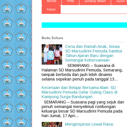
Beranda
Profile
Lambang Sekolah
Tujuan S
Prestasi
Berita Terbaru
Ceria dan Ramah Anak, Siswa
SD Marsudirini Pemuda Sambut
Tahun Ajaran Baru dengan
Semangat Kebersamaan
SEMARANG – Suasana di
Halaman SD Marsudirini Pemuda, Semarang,
tampak berbeda dan jauh lebih dinamis
selama sepekan penuh pada tanggal 13...
Keceriaan dan Belajar Bersama Alam: SD
Marsudirini Pemuda Gelar Outing Class di
Kampung Surga Bandungan
SEMARANG – Suasana pagi yang sejuk dan
penuh semangat menyelimuti rombongan
keluarga besar SD Marsudirini Pemuda pada
hari Jumat, 17 Apri...
Menginspirasi Lewat Rasa: