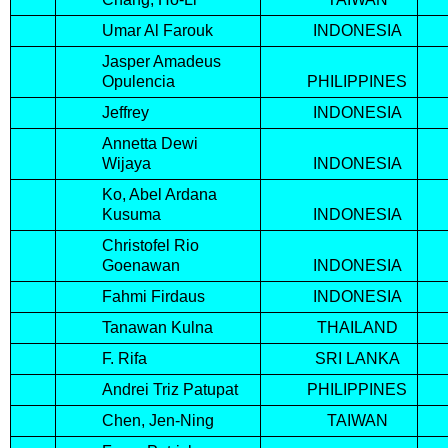
Umar Al Farouk
INDONESIA
Jasper Amadeus
Opulencia
PHILIPPINES
Jeffrey
INDONESIA
Annetta Dewi
Wijaya
INDONESIA
Ko, Abel Ardana
Kusuma
INDONESIA
Christofel Rio
Goenawan
INDONESIA
Fahmi Firdaus
INDONESIA
Tanawan Kulna
THAILAND
F. Rifa
SRI LANKA
Andrei Triz Patupat
PHILIPPINES
Chen, Jen-Ning
TAIWAN