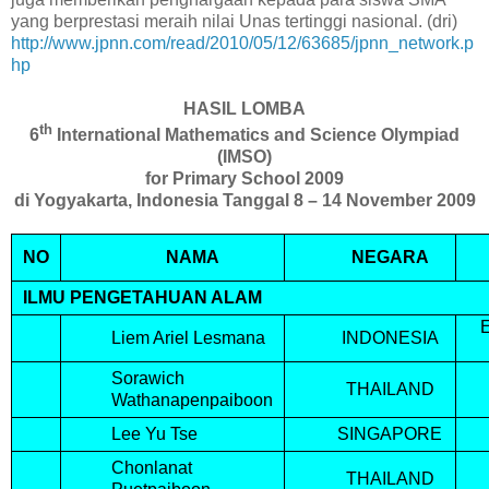
yang berprestasi meraih nilai Unas tertinggi nasional. (dri)
http://www.jpnn.com/read/2010/05/12/63685/jpnn_network.p
hp
HASIL LOMBA
th
6
International Mathematics and Science Olympiad
(IMSO)
for Primary School 2009
di Yogyakarta, Indonesia Tanggal 8 – 14 November 2009
NO
NAMA
NEGARA
ILMU PENGETAHUAN ALAM
Liem Ariel Lesmana
INDONESIA
Sorawich
THAILAND
Wathanapenpaiboon
Lee Yu Tse
SINGAPORE
Chonlanat
THAILAND