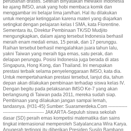
perubahan drastis. Setelah dinyatakan mewakili Indonesia
ke ajang IMSO, anak yang hobi membaca komik dan
menggambar ini belajar lima jam/hari. Hal itu dilakukan
untuk mengejar ketinggalan karena materi yang diajarkan
setingkat dengan pelajaran kelas I SMA, kata Florentine.
Sementara itu, Direktur Pembinaan TK/SD Mudjito
mengungkapkan, dalam ajang tersebut Indonesia berhasil
meraih enam medali emas, 15 perak, dan 17 perunggu.
Raihan tersebut berhasil mengalahkan juara tahun lalu,
yakni Taiwan yang meraih tiga emas, satu perak, dan
delapan perunggu. Posisi Indonesia juga berada di atas
Singapura, Hong Kong, dan Thailand. Ini merupakan
prestasi terbaik selama penyelenggaraan IMSO, kata dia.
Untuk mempertahankan prestasi tersebut, lanjut dia, tahun
depan akan dilakukan pembinaan terhadap siswa kelas IV.
Dengan begitu pada pelaksanan IMSO Ke-7 yang akan
berlangsung di Taiwan pada 2011, mereka sudah siap.
Pembinaan yang dilakukan jangan sampai lemah,
tandasnya. (H31-45) Sumber: Suaramerdeka.Com -------------
---------------------------- JAKARTA-Sepuluh siswa sekolah
dasar (SD) peraih emas kompetisi matematika dan sains
tingkat internasional memperoleh Satyalancana Wira Karya.
Anugerah tertinggi itu diberikan Presiden Susilo Bambang