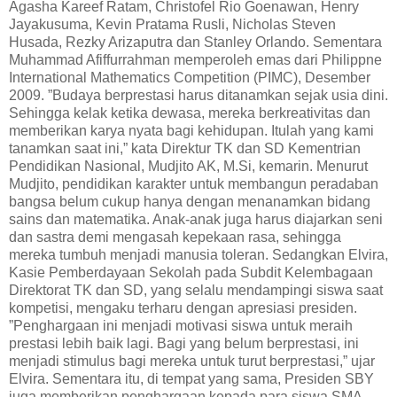
Agasha Kareef Ratam, Christofel Rio Goenawan, Henry
Jayakusuma, Kevin Pratama Rusli, Nicholas Steven
Husada, Rezky Arizaputra dan Stanley Orlando. Sementara
Muhammad Afiffurrahman memperoleh emas dari Philippne
International Mathematics Competition (PIMC), Desember
2009. ”Budaya berprestasi harus ditanamkan sejak usia dini.
Sehingga kelak ketika dewasa, mereka berkreativitas dan
memberikan karya nyata bagi kehidupan. Itulah yang kami
tanamkan saat ini,” kata Direktur TK dan SD Kementrian
Pendidikan Nasional, Mudjito AK, M.Si, kemarin. Menurut
Mudjito, pendidikan karakter untuk membangun peradaban
bangsa belum cukup hanya dengan menanamkan bidang
sains dan matematika. Anak-anak juga harus diajarkan seni
dan sastra demi mengasah kepekaan rasa, sehingga
mereka tumbuh menjadi manusia toleran. Sedangkan Elvira,
Kasie Pemberdayaan Sekolah pada Subdit Kelembagaan
Direktorat TK dan SD, yang selalu mendampingi siswa saat
kompetisi, mengaku terharu dengan apresiasi presiden.
”Penghargaan ini menjadi motivasi siswa untuk meraih
prestasi lebih baik lagi. Bagi yang belum berprestasi, ini
menjadi stimulus bagi mereka untuk turut berprestasi,” ujar
Elvira. Sementara itu, di tempat yang sama, Presiden SBY
juga memberikan penghargaan kepada para siswa SMA