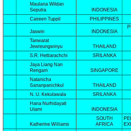
Maulana Wildan
Seputra
INDONESIA
Caireen Tuppil
PHILIPPINES
P
Jaswin
INDONESIA
Tanwarat
Jewreungwinyu
THAILAND
S.R. Hettiarachchi
SRILANKA
Jaya Liang Nan
Rengam
SINGAPORE
Natanicha
Sananpanichkul
THAILAND
N. U. Kekulawala
SRILANKA
Hana Nurhidayati
Utami
INDONESIA
SOUTH
PE
Katherine Williams
AFRICA
EX