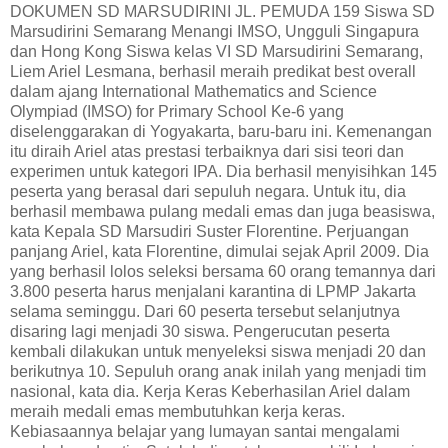
DOKUMEN SD MARSUDIRINI JL. PEMUDA 159 Siswa SD
Marsudirini Semarang Menangi IMSO, Ungguli Singapura
dan Hong Kong Siswa kelas VI SD Marsudirini Semarang,
Liem Ariel Lesmana, berhasil meraih predikat best overall
dalam ajang International Mathematics and Science
Olympiad (IMSO) for Primary School Ke-6 yang
diselenggarakan di Yogyakarta, baru-baru ini. Kemenangan
itu diraih Ariel atas prestasi terbaiknya dari sisi teori dan
experimen untuk kategori IPA. Dia berhasil menyisihkan 145
peserta yang berasal dari sepuluh negara. Untuk itu, dia
berhasil membawa pulang medali emas dan juga beasiswa,
kata Kepala SD Marsudiri Suster Florentine. Perjuangan
panjang Ariel, kata Florentine, dimulai sejak April 2009. Dia
yang berhasil lolos seleksi bersama 60 orang temannya dari
3.800 peserta harus menjalani karantina di LPMP Jakarta
selama seminggu. Dari 60 peserta tersebut selanjutnya
disaring lagi menjadi 30 siswa. Pengerucutan peserta
kembali dilakukan untuk menyeleksi siswa menjadi 20 dan
berikutnya 10. Sepuluh orang anak inilah yang menjadi tim
nasional, kata dia. Kerja Keras Keberhasilan Ariel dalam
meraih medali emas membutuhkan kerja keras.
Kebiasaannya belajar yang lumayan santai mengalami