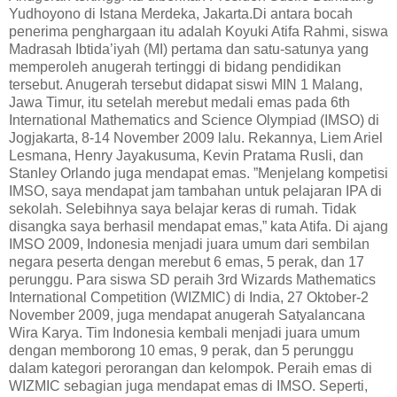
Yudhoyono di Istana Merdeka, Jakarta.Di antara bocah
penerima penghargaan itu adalah Koyuki Atifa Rahmi, siswa
Madrasah Ibtida’iyah (MI) pertama dan satu-satunya yang
memperoleh anugerah tertinggi di bidang pendidikan
tersebut. Anugerah tersebut didapat siswi MIN 1 Malang,
Jawa Timur, itu setelah merebut medali emas pada 6th
International Mathematics and Science Olympiad (IMSO) di
Jogjakarta, 8-14 November 2009 lalu. Rekannya, Liem Ariel
Lesmana, Henry Jayakusuma, Kevin Pratama Rusli, dan
Stanley Orlando juga mendapat emas. ”Menjelang kompetisi
IMSO, saya mendapat jam tambahan untuk pelajaran IPA di
sekolah. Selebihnya saya belajar keras di rumah. Tidak
disangka saya berhasil mendapat emas,” kata Atifa. Di ajang
IMSO 2009, Indonesia menjadi juara umum dari sembilan
negara peserta dengan merebut 6 emas, 5 perak, dan 17
perunggu. Para siswa SD peraih 3rd Wizards Mathematics
International Competition (WIZMIC) di India, 27 Oktober-2
November 2009, juga mendapat anugerah Satyalancana
Wira Karya. Tim Indonesia kembali menjadi juara umum
dengan memborong 10 emas, 9 perak, dan 5 perunggu
dalam kategori perorangan dan kelompok. Peraih emas di
WIZMIC sebagian juga mendapat emas di IMSO. Seperti,