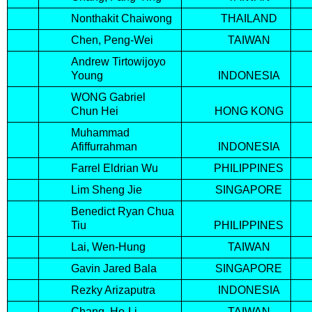
Nonthakit Chaiwong
THAILAND
Chen, Peng-Wei
TAIWAN
Andrew Tirtowijoyo
Young
INDONESIA
WONG Gabriel
Chun Hei
HONG KONG
Muhammad
Afiffurrahman
INDONESIA
Farrel Eldrian Wu
PHILIPPINES
Lim Sheng Jie
SINGAPORE
Benedict Ryan Chua
Tiu
PHILIPPINES
Lai, Wen-Hung
TAIWAN
Gavin Jared Bala
SINGAPORE
Rezky Arizaputra
INDONESIA
Chang, Ho-Li
TAIWAN