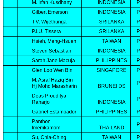
M. Irfan Kusdhany
INDONESIA
Gilbert Emerson
INDONESIA
T.V. Wijethunga
SRILANKA
P.I.U. Tissera
SRILANKA
Hsieh, Meng-Hsuen
TAIWAN
Steven Sebastian
INDONESIA
Sarah Jane Macuja
PHILIPPINES
Glen Loo Wen Bin
SINGAPORE
M. Asraf Haziq Bin
Hj Mohd Marasharin
BRUNEI DS
Deas Prouditya
Raharjo
INDONESIA
Gabriel Estampador
PHILIPPINES
Panthon
Imemkamom
THAILAND
Su, Chia-Ching
TAIWAN