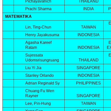
Pichayavanich
THAILAND
Prachi Sharma
INDIA
MATEMATIKA
E
Lin, Ting-Chun
TAIWAN
Henry Jayakusuma
INDONESIA
Agasha Kareef
E
Ratam
INDONESIA
E
Sujessata
E
Udomsrisungruang
THAILAND
Liu Yi Jia
SINGAPORE
Stanley Orlando
INDONESIA
Adrian Reginald Sy
PHILIPPINES
Chuang Fu Wen
Rayner
SINGAPORE
Lee, Pin-Hung
TAIWAN