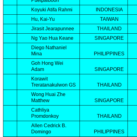
Puetpaiboon
Koyuki Atifa Rahmi
INDONESIA
Hu, Kai-Yu
TAIWAN
Jirasit Jearapunnee
THAILAND
Ng Yao Hua Keane
SINGAPORE
Diego Nathaniel
Mina
PHILIPPINES
Goh Hong Wei
Adam
SINGAPORE
Korawit
Treratanakulwon GS
THAILAND
Wong Huai Zhe
Matthew
SINGAPORE
Cathliya
Promdonkoy
THAILAND
Allen Cedrick B.
Domingo
PHILIPPINES