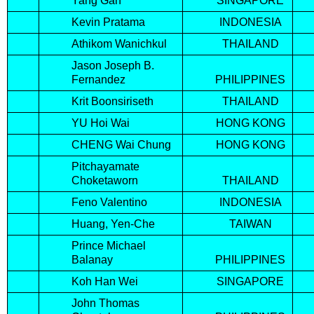
Yang Gan
SINGAPORE
Kevin Pratama
INDONESIA
Athikom Wanichkul
THAILAND
Jason Joseph B.
Fernandez
PHILIPPINES
Krit Boonsiriseth
THAILAND
YU Hoi Wai
HONG KONG
CHENG Wai Chung
HONG KONG
Pitchayamate
Choketaworn
THAILAND
Feno Valentino
INDONESIA
Huang, Yen-Che
TAIWAN
Prince Michael
Balanay
PHILIPPINES
Koh Han Wei
SINGAPORE
John Thomas