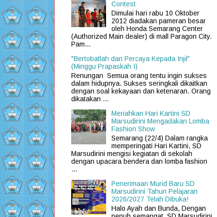
Contest
Dimulai hari rabu 10 Oktober
2012 diadakan pameran besar
oleh Honda Semarang Center
(Authorized Main dealer) di mall Paragon City.
Pam...
"Bertobatlah dan Percaya Kepada Injil"
(Minggu Prapaskah I)
Renungan Semua orang tentu ingin sukses
dalam hidupnya. Sukses seringkali dikaitkan
dengan soal kekayaan dan ketenaran. Orang
dikatakan ...
Meriahkan Hari Kartini SD
Marsudirini Mengadakan Lomba
Fashion Show
Semarang (22/4) Dalam rangka
memperingati Hari Kartini, SD
Marsudirini mengisi kegiatan di sekolah
dengan upacara bendera dan lomba fashion
...
Penerimaan Murid Baru SD
Marsudirini Tahun Pelajaran
2026/2027 Telah Dibuka!
Halo Ayah dan Bunda, Dengan
penuh semangat, SD Marsudirini