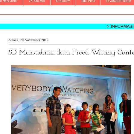
D Marsudirini
Visi dan Misi
Kurikulum
Tata Tertib
EKSTRAKURIKULER
> INFORMASI KEGIATAN
Selasa, 20 November 2012
SD Marsudirini ikuti Freed Writing Conte