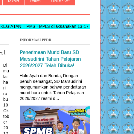
Kalender
Fasilitas
Guru dan Staf
: HPMS - MPLS dilaksanakan 13-17 Juni 2026 >>> FOLLOW, LI
INFORMASI PPDB
st
Penerimaan Murid Baru SD
Marsudirini Tahun Pelajaran
Di
2026/2027 Telah Dibuka!
mu
Halo Ayah dan Bunda, Dengan
lai
penuh semangat, SD Marsudirini
ha
mengumumkan bahwa pendaftaran
ri
murid baru untuk Tahun Pelajaran
ra
2026/2027 resmi d...
bu
10
Ok
tob
er
20
12