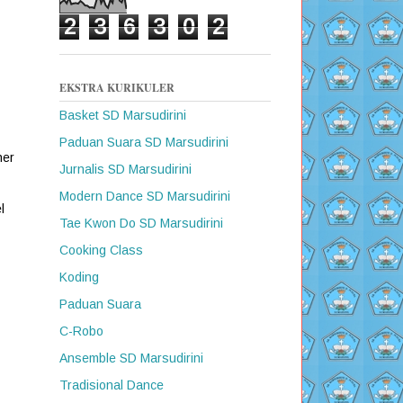
2
3
6
3
0
2
EKSTRA KURIKULER
Basket SD Marsudirini
Paduan Suara SD Marsudirini
her
Jurnalis SD Marsudirini
Modern Dance SD Marsudirini
l
Tae Kwon Do SD Marsudirini
Cooking Class
Koding
Paduan Suara
C-Robo
Ansemble SD Marsudirini
Tradisional Dance