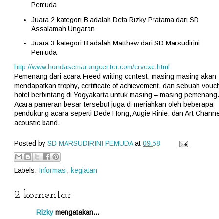
Pemuda
Juara 2 kategori B adalah Defa Rizky Pratama dari SD
Assalamah Ungaran
Juara 3 kategori B adalah Matthew dari SD Marsudirini
Pemuda
http://www.hondasemarangcenter.com/crvexe.html
Pemenang dari acara Freed writing contest, masing-masing akan
mendapatkan trophy, certificate of achievement, dan sebuah vouc
hotel berbintang di Yogyakarta untuk masing – masing pemenang.
Acara pameran besar tersebut juga di meriahkan oleh beberapa
pendukung acara seperti Dede Hong, Augie Rinie, dan Art Channe
acoustic band.
Posted by
SD MARSUDIRINI PEMUDA
at
09.58
Labels:
Informasi
,
kegiatan
2 komentar:
Rizky
mengatakan...