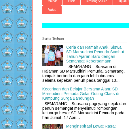
Beranda
Profile
Lambang Sekolah
Tujuan S
Prestasi
Berita Terbaru
Ceria dan Ramah Anak, Siswa
SD Marsudirini Pemuda Sambut
Tahun Ajaran Baru dengan
Semangat Kebersamaan
SEMARANG – Suasana di
Halaman SD Marsudirini Pemuda, Semarang,
tampak berbeda dan jauh lebih dinamis
selama sepekan penuh pada tanggal 13...
Keceriaan dan Belajar Bersama Alam: SD
Marsudirini Pemuda Gelar Outing Class di
Kampung Surga Bandungan
SEMARANG – Suasana pagi yang sejuk dan
penuh semangat menyelimuti rombongan
keluarga besar SD Marsudirini Pemuda pada
hari Jumat, 17 Apri...
Menginspirasi Lewat Rasa: