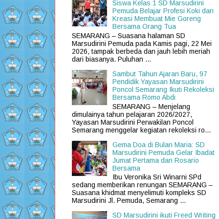
Siswa Kelas 1 SD Marsudirini
Pemuda Belajar Profesi Koki dan
Kreasi Membuat Mie Goreng
Bersama Orang Tua
SEMARANG – Suasana halaman SD
Marsudirini Pemuda pada Kamis pagi, 22 Mei
2026, tampak berbeda dan jauh lebih meriah
dari biasanya. Puluhan ...
Sambut Tahun Ajaran Baru, 97
Pendidik Yayasan Marsudirini
Poncol Semarang Ikuti Rekoleksi
Bersama Romo Abdi
SEMARANG – Menjelang
dimulainya tahun pelajaran 2026/2027,
Yayasan Marsudirini Perwakilan Poncol
Semarang menggelar kegiatan rekoleksi ro...
Gema Doa di Bulan Maria: SD
Marsudirini Pemuda Gelar Ibadat
Jumat Pertama dan Rosario
Bersama
Ibu Veronika Sri Winarni SPd
sedang memberikan renungan SEMARANG –
Suasana khidmat menyelimuti kompleks SD
Marsudirini Jl. Pemuda, Semarang ...
SD Marsudirini ikuti Freed Writing