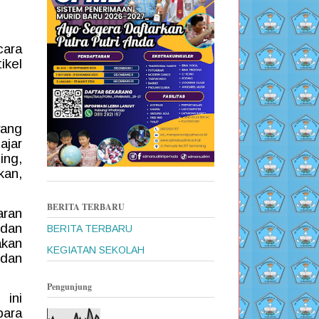
cara
ikel
yang
ajar
ing,
kan,
BERITA TERBARU
aran
 dan
BERITA TERBARU
kan
KEGIATAN SEKOLAH
 dan
Pengunjung
 ini
para