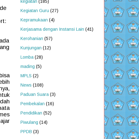
kegiatan
(185)
ide
Kegiatan Guru
(27)
Kepramukaan
(4)
rt:
Kerjasama dengan Instansi Lain
(41)
Kerohanian
(57)
pada
yang
Kunjungan
(12)
Lomba
(28)
mading
(5)
bisa
MPLS
(2)
ebih
News
(108)
nya,
ntuk
Paduan Suara
(3)
udah
Pembekalan
(16)
mata
Pendidikan
(52)
ames
ajar
Piwulang
(14)
PPDB
(3)