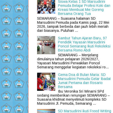
Siswa Kelas 1 SD Marsudirini
Pemuda Belajar Profesi Koki dan
Kreasi Membuat Mie Goreng
Bersama Orang Tua
SEMARANG – Suasana halaman SD
Marsudirini Pemuda pada Kamis pagi, 22 Mei
2026, tampak berbeda dan jauh lebih meriah
dari biasanya. Puluhan ...
Sambut Tahun Ajaran Baru, 97
Pendidik Yayasan Marsudirini
Poncol Semarang Ikuti Rekoleksi
Bersama Romo Abdi
SEMARANG – Menjelang
dimulainya tahun pelajaran 2026/2027,
Yayasan Marsudirini Perwakilan Poncol
Semarang menggelar kegiatan rekoleksi ro...
Gema Doa di Bulan Maria: SD
Marsudirini Pemuda Gelar Ibadat
Jumat Pertama dan Rosario
Bersama
Ibu Veronika Sri Winarni SPd
sedang memberikan renungan SEMARANG –
Suasana khidmat menyelimuti kompleks SD
Marsudirini Jl. Pemuda, Semarang ...
SD Marsudirini ikuti Freed Writing