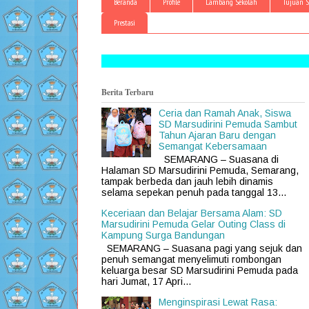
Beranda
Profile
Lambang Sekolah
Tujuan S
Prestasi
Berita Terbaru
Ceria dan Ramah Anak, Siswa
SD Marsudirini Pemuda Sambut
Tahun Ajaran Baru dengan
Semangat Kebersamaan
SEMARANG – Suasana di
Halaman SD Marsudirini Pemuda, Semarang,
tampak berbeda dan jauh lebih dinamis
selama sepekan penuh pada tanggal 13...
Keceriaan dan Belajar Bersama Alam: SD
Marsudirini Pemuda Gelar Outing Class di
Kampung Surga Bandungan
SEMARANG – Suasana pagi yang sejuk dan
penuh semangat menyelimuti rombongan
keluarga besar SD Marsudirini Pemuda pada
hari Jumat, 17 Apri...
Menginspirasi Lewat Rasa: