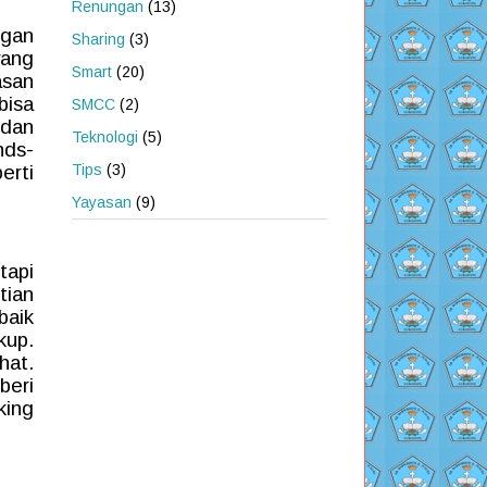
Renungan
(13)
ngan
Sharing
(3)
yang
Smart
(20)
asan
bisa
SMCC
(2)
 dan
Teknologi
(5)
nds-
Tips
(3)
erti
Yayasan
(9)
tapi
tian
baik
kup.
hat.
beri
king