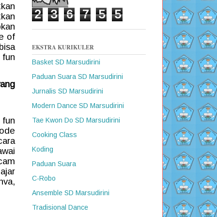
tkan
2
3
6
7
5
5
tkan
pkan
e of
bisa
EKSTRA KURIKULER
fun
Basket SD Marsudirini
Paduan Suara SD Marsudirini
yang
Jurnalis SD Marsudirini
Modern Dance SD Marsudirini
fun
Tae Kwon Do SD Marsudirini
tode
Cooking Class
cara
Koding
awai
cam
Paduan Suara
ajar
C-Robo
nva,
Ansemble SD Marsudirini
Tradisional Dance