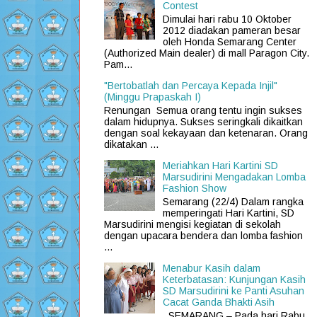
Contest
Dimulai hari rabu 10 Oktober
2012 diadakan pameran besar
oleh Honda Semarang Center
(Authorized Main dealer) di mall Paragon City.
Pam...
"Bertobatlah dan Percaya Kepada Injil"
(Minggu Prapaskah I)
Renungan Semua orang tentu ingin sukses
dalam hidupnya. Sukses seringkali dikaitkan
dengan soal kekayaan dan ketenaran. Orang
dikatakan ...
Meriahkan Hari Kartini SD
Marsudirini Mengadakan Lomba
Fashion Show
Semarang (22/4) Dalam rangka
memperingati Hari Kartini, SD
Marsudirini mengisi kegiatan di sekolah
dengan upacara bendera dan lomba fashion
...
Menabur Kasih dalam
Keterbatasan: Kunjungan Kasih
SD Marsudirini ke Panti Asuhan
Cacat Ganda Bhakti Asih
SEMARANG – Pada hari Rabu,