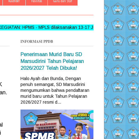
Kalender
Fasilitas
Guru dan Staf
HPMS - MPLS dilaksanakan 13-17 Juni 2026 >>> FOLLOW, LIKE
INFORMASI PPDB
Penerimaan Murid Baru SD
Marsudirini Tahun Pelajaran
2026/2027 Telah Dibuka!
Halo Ayah dan Bunda, Dengan
K
penuh semangat, SD Marsudirini
mengumumkan bahwa pendaftaran
an.
murid baru untuk Tahun Pelajaran
2026/2027 resmi d...
al
i