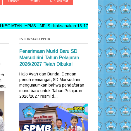
Kalender
Fasilitas
Guru dan Staf
AN: HPMS - MPLS dilaksanakan 13-17 Juni 2026 >>> FOLLOW, 
INFORMASI PPDB
Penerimaan Murid Baru SD
Marsudirini Tahun Pelajaran
u
2026/2027 Telah Dibuka!
Halo Ayah dan Bunda, Dengan
leh
penuh semangat, SD Marsudirini
h
mengumumkan bahwa pendaftaran
apa
murid baru untuk Tahun Pelajaran
2026/2027 resmi d...