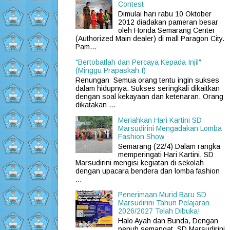
Contest
Dimulai hari rabu 10 Oktober
2012 diadakan pameran besar
oleh Honda Semarang Center
(Authorized Main dealer) di mall Paragon City.
Pam...
"Bertobatlah dan Percaya Kepada Injil"
(Minggu Prapaskah I)
Renungan Semua orang tentu ingin sukses
dalam hidupnya. Sukses seringkali dikaitkan
dengan soal kekayaan dan ketenaran. Orang
dikatakan ...
Meriahkan Hari Kartini SD
Marsudirini Mengadakan Lomba
Fashion Show
Semarang (22/4) Dalam rangka
memperingati Hari Kartini, SD
Marsudirini mengisi kegiatan di sekolah
dengan upacara bendera dan lomba fashion
...
Penerimaan Murid Baru SD
Marsudirini Tahun Pelajaran
2026/2027 Telah Dibuka!
Halo Ayah dan Bunda, Dengan
penuh semangat, SD Marsudirini