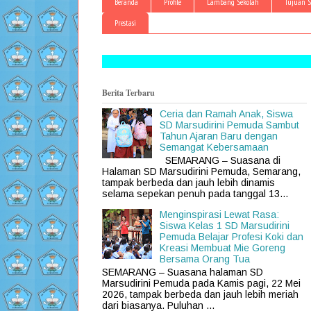
Beranda
Profile
Lambang Sekolah
Tujuan S
Prestasi
Berita Terbaru
Ceria dan Ramah Anak, Siswa
SD Marsudirini Pemuda Sambut
Tahun Ajaran Baru dengan
Semangat Kebersamaan
SEMARANG – Suasana di
Halaman SD Marsudirini Pemuda, Semarang,
tampak berbeda dan jauh lebih dinamis
selama sepekan penuh pada tanggal 13...
Menginspirasi Lewat Rasa:
Siswa Kelas 1 SD Marsudirini
Pemuda Belajar Profesi Koki dan
Kreasi Membuat Mie Goreng
Bersama Orang Tua
SEMARANG – Suasana halaman SD
Marsudirini Pemuda pada Kamis pagi, 22 Mei
2026, tampak berbeda dan jauh lebih meriah
dari biasanya. Puluhan ...