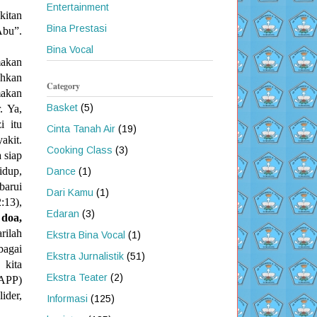
Entertainment
itan
Bina Prestasi
Abu”.
Bina Vocal
makan
uhkan
Category
makan
Basket
(5)
. Ya,
i itu
Cinta Tanah Air
(19)
akit.
Cooking Class
(3)
 siap
idup,
Dance
(1)
barui
Dari Kamu
(1)
2:13)
,
Edaran
(3)
 doa,
rilah
Ekstra Bina Vocal
(1)
bagai
Ekstra Jurnalistik
(51)
 kita
Ekstra Teater
(2)
(APP)
ider,
Informasi
(125)