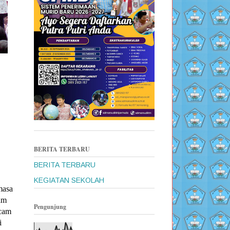
BERITA TERBARU
BERITA TERBARU
KEGIATAN SEKOLAH
asa
am
Pengunjung
acam
i