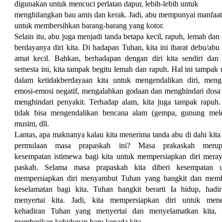
digunakan untuk mencuci perlatan dapur, lebih-lebih untuk
menghilangkan bau amis dan kerak. Jadi, abu mempunyai manfaat
untuk membersihkan barang-barang yang kotor.
Selain itu, abu juga menjadi tanda betapa kecil, rapuh, lemah dan 
berdayanya diri kita. Di hadapan Tuhan, kita ini ibarat debu/abu
amat kecil. Bahkan, berhadapan dengan diri kita sendiri dan
semesta ini, kita tampak begitu lemah dan rapuh. Hal ini tampak 
dalam ketidakberdayaan kita untuk mengendalikan diri, meng
emosi-emosi negatif, mengalahkan godaan dan menghindari dosa 
menghindari penyakit. Terhadap alam, kita juga tampak rapuh.
tidak bisa mengendalikan bencana alam (gempa, gunung mele
musim, dll.
Lantas, apa maknanya kalau kita menerima tanda abu di dahi kita
permulaan masa prapaskah ini? Masa prakaskah merup
kesempatan istimewa bagi kita untuk mempersiapkan diri mera
paskah. Selama masa prapaskah kita diberi kesempatan u
mempersiapkan diri menyambut Tuhan yang bangkit dan me
keselamatan bagi kita. Tuhan bangkit berarti Ia hidup, hadi
menyertai kita. Jadi, kita mempersiapkan diri untuk men
kehadiran Tuhan yang menyertai dan menyelamatkan kita,
memberikan kehidupan baru kepada kita.