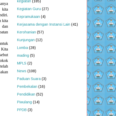
kegiatan
(185)
sanya
Kegiatan Guru
(27)
 kita
diri.
Kepramukaan
(4)
 kita
Kerjasama dengan Instansi Lain
(41)
 dan
atan
Kerohanian
(57)
Kunjungan
(12)
untuk
Lomba
(28)
 Kita
sebut
mading
(5)
pokok
MPLS
(2)
telah
News
(108)
akan
Paduan Suara
(3)
Pembekalan
(16)
Pendidikan
(52)
Piwulang
(14)
PPDB
(3)