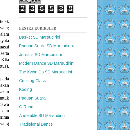
2
3
6
5
3
9
tidak
 yang
EKSTRA KURIKULER
 alam
Basket SD Marsudirini
nyata
Paduan Suara SD Marsudirini
uasai
serta
Jurnalis SD Marsudirini
 Kita
Modern Dance SD Marsudirini
tus),
Tae Kwon Do SD Marsudirini
 pada
Cooking Class
akan
Koding
yakan
ntuk
Paduan Suara
mbawa
C-Robo
r dan
Ansemble SD Marsudirini
erima
 yang
Tradisional Dance