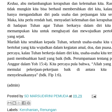
Kedua
, abu melambangkan kerapuhan dan kelemahan kita. Ra
tidak mungkin kita bisa berhasil membersihkan diri kita, kalau
hanya mengandalkan diri pada usaha dan perjuangan kita sen
Maka, kita perlu rendah hati, menyadari kelemahan dan kerapuhan
di hadapan Tuhan agar Tuhan berkarya dalam diri kita
memampukan kita untuk menghayati dan mewujudkan pertob
yang sejati.
Marilah kita serahkan kepada Tuhan, seluruh usaha-usaha kita 
bertobat yang kita wujudkan dalam kegiatan amal, doa, dan puasa.
percaya, kalau Tuhan berkerja dalam diri kita, usaha-usaha kita ter
pasti membuahkan hasil yang baik (bdk. Perumpamaan tentang 
Anggur dalam Yoh 15:4). Kita percaya pula bahwa, “
Allah yang 
memulai pekerjaan-pekerjaan baik di antara kita 
menyelesaikannya” (bdk. Flp 1:6).
(admin)
Posted by
SD MARSUDIRINI PEMUDA
at
09.29
Labels:
Kerohanian
,
Renungan