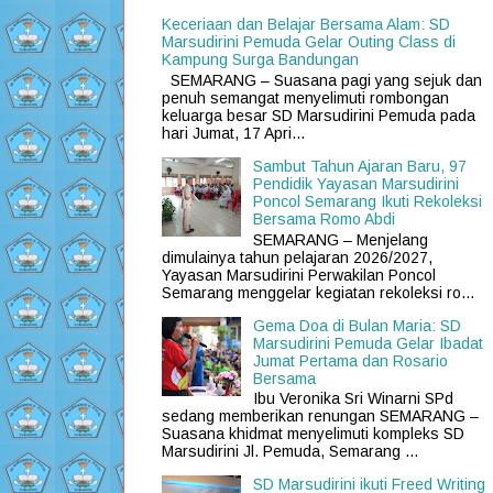
Keceriaan dan Belajar Bersama Alam: SD
Marsudirini Pemuda Gelar Outing Class di
Kampung Surga Bandungan
SEMARANG – Suasana pagi yang sejuk dan
penuh semangat menyelimuti rombongan
keluarga besar SD Marsudirini Pemuda pada
hari Jumat, 17 Apri...
Sambut Tahun Ajaran Baru, 97
Pendidik Yayasan Marsudirini
Poncol Semarang Ikuti Rekoleksi
Bersama Romo Abdi
SEMARANG – Menjelang
dimulainya tahun pelajaran 2026/2027,
Yayasan Marsudirini Perwakilan Poncol
Semarang menggelar kegiatan rekoleksi ro...
Gema Doa di Bulan Maria: SD
Marsudirini Pemuda Gelar Ibadat
Jumat Pertama dan Rosario
Bersama
Ibu Veronika Sri Winarni SPd
sedang memberikan renungan SEMARANG –
Suasana khidmat menyelimuti kompleks SD
Marsudirini Jl. Pemuda, Semarang ...
SD Marsudirini ikuti Freed Writing