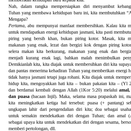
Nah, dalam rangka mempersiapkan diri menyambut kebangk
Tuhan yang membawa kehidupan baru ini, kita membutuhkan “
Mengapa?
Pertama
, abu mempunyai manfaat membersihkan. Kalau kita 
untuk mendapatkan energi kehidupan jasmani, kita pasti membut
piring yang bersih khan, bukan piring kotor. Masak, kita 
makanan yang enak, lezat dan bergizi kok dengan piring kotor
selera makan kita berkurang, makanan yang enak dan bergiz
menjadi kurang enak lagi, bahkan malah menimbulkan peny
Demikianlah kita, kita diajak untuk membersihkan diri kita supaya
dan pantas menerima kehadiran Tuhan yang memberikan energi h
tidak hanya jasmani tetapi juga rohani. Kita diajak untuk memper
hidup kita, mengoyakkan hati kita – bukan pakaian kita –
(Yl 
dan berdamai kembali dengan Allah
(1Kor 5:20
) melalui
amal,
dan puasa
(bacaan Injil). Maka, selama masa prapaskah ini, ma
kita meningkatkan ketiga hal tersebut: puasa (+ pantang) se
ungkapan lahir dari pengendalian diri kita; doa sebagai usaha
untuk semakin mendekatkan diri dengan Tuhan; dan amal 
sebagai upaya kita untuk mendekatkan diri dengan sesama, bersol
memberi pertolongan, dll.