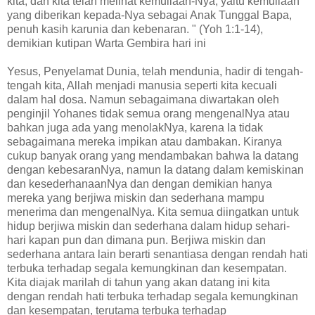
kita, dan kita telah melihat kemuliaan-Nya, yaitu kemuliaan
yang diberikan kepada-Nya sebagai Anak Tunggal Bapa,
penuh kasih karunia dan kebenaran. " (Yoh 1:1-14),
demikian kutipan Warta Gembira hari ini
Yesus, Penyelamat Dunia, telah mendunia, hadir di tengah-
tengah kita, Allah menjadi manusia seperti kita kecuali
dalam hal dosa. Namun sebagaimana diwartakan oleh
penginjil Yohanes tidak semua orang mengenalNya atau
bahkan juga ada yang menolakNya, karena Ia tidak
sebagaimana mereka impikan atau dambakan. Kiranya
cukup banyak orang yang mendambakan bahwa Ia datang
dengan kebesaranNya, namun Ia datang dalam kemiskinan
dan kesederhanaanNya dan dengan demikian hanya
mereka yang berjiwa miskin dan sederhana mampu
menerima dan mengenalNya. Kita semua diingatkan untuk
hidup berjiwa miskin dan sederhana dalam hidup sehari-
hari kapan pun dan dimana pun. Berjiwa miskin dan
sederhana antara lain berarti senantiasa dengan rendah hati
terbuka terhadap segala kemungkinan dan kesempatan.
Kita diajak marilah di tahun yang akan datang ini kita
dengan rendah hati terbuka terhadap segala kemungkinan
dan kesempatan, terutama terbuka terhadap