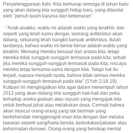
Penyelenggaraan Ilahi. Kita berharap semoga di tahun baru
yang akan datang kita sungguh hidup baru, yang ditandai
oleh "penuh kasih karunia dan kebenaran".
· "Anak-anakku, waktu ini adalah waktu yang terakhir, dan
seperti yang telah kamu dengar, seorang antikristus akan
datang, sekarang telah bangkit banyak antikristus. Itulah
tandanya, bahwa waktu ini benar-benar adalah waktu yang
terakhir. Memang mereka berasal dari antara kita, tetapi
mereka tidak sungguh-sungguh termasuk pada kita; sebab
jika mereka sungguh-sungguh termasuk pada kita, niscaya
mereka tetap bersama-sama dengan kita. Tetapi hal itu
terjadi, supaya menjadi nyata, bahwa tidak semua mereka
sungguh-sungguh termasuk pada kita" (1Yoh 2:18-19).
Kutipan ini mengingatkan kita agar dalam menempuh tahun
2012 yang akan datang kita sungguh hati-hati dan peka
terhadap aneka godaan atau rayuan yang mengajak kita
untuk berbuat jahat atau melakukan dosa. Cermati bahwa
akan muncul orang-orang yang tak beriman yang
berkehendak menggerogoti iman kita dengan dan melalui
tawaran seperti uang/harta benda, kedudukan/jabatan atau
kehormatan duniawi. Orang-orang yang bersikap mental