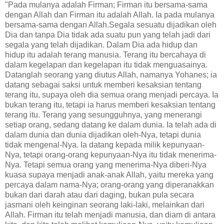
"Pada mulanya adalah Firman; Firman itu bersama-sama
dengan Allah dan Firman itu adalah Allah. Ia pada mulanya
bersama-sama dengan Allah.Segala sesuatu dijadikan oleh
Dia dan tanpa Dia tidak ada suatu pun yang telah jadi dari
segala yang telah dijadikan. Dalam Dia ada hidup dan
hidup itu adalah terang manusia. Terang itu bercahaya di
dalam kegelapan dan kegelapan itu tidak menguasainya.
Datanglah seorang yang diutus Allah, namanya Yohanes; ia
datang sebagai saksi untuk memberi kesaksian tentang
terang itu, supaya oleh dia semua orang menjadi percaya. Ia
bukan terang itu, tetapi ia harus memberi kesaksian tentang
terang itu. Terang yang sesungguhnya, yang menerangi
setiap orang, sedang datang ke dalam dunia. Ia telah ada di
dalam dunia dan dunia dijadikan oleh-Nya, tetapi dunia
tidak mengenal-Nya. Ia datang kepada milik kepunyaan-
Nya, tetapi orang-orang kepunyaan-Nya itu tidak menerima-
Nya. Tetapi semua orang yang menerima-Nya diberi-Nya
kuasa supaya menjadi anak-anak Allah, yaitu mereka yang
percaya dalam nama-Nya; orang-orang yang diperanakkan
bukan dari darah atau dari daging, bukan pula secara
jasmani oleh keinginan seorang laki-laki, melainkan dari
Allah. Firman itu telah menjadi manusia, dan diam di antara