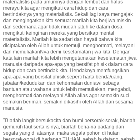
materialistis pada umumnya dengan lembut dan halus
merayu kita agar mengikuti cara hidup dan cara
bertindaknya yang materialistis. Sekali lagi saya mengajak
dan mengingatkan kita semua: marilah kita berjiwa miskin
dan sederhana agar tidak mudah jatuh ke dalam dosa,
mengikuti keinginan mereka yang bersikap mental
materialistis. Marilah kita sadari dan hayati bahwa kita
diciptakan oleh Allah untuk memuji, menghormati, melayani
dan memuliakanNya demi keselamatan jiwa kita. Dengan
kata lain marilah kita lebih mengutamakan keselamatan jiwa
manusia daripada apa-apa yang bersifat phisik dalam cara
hidup dan cara bertindak kita. Hendaknya memfungsikan
apa-apa yang bersifat phisik seperti harta benda/uang,
jabatan/kedudukan dan kehormatan duniawi sebagai
bantuan atau wahana untuk lebih memuliakan, mengabdi,
menghormati dan melayani Allah alias agar semakin suci,
semakin beriman, semakin dikasihi oleh Allah dan sesama
manusia.
"Biarlah langit bersukacita dan bumi bersorak-sorak, biarlah
gemuruh laut serta isinya, biarlah beria-ria padang dan
segala yang di atasnya, maka segala pohon di hutan
bersorak-sorai di hadapan TUHAN, sebab Ia datang, sebab