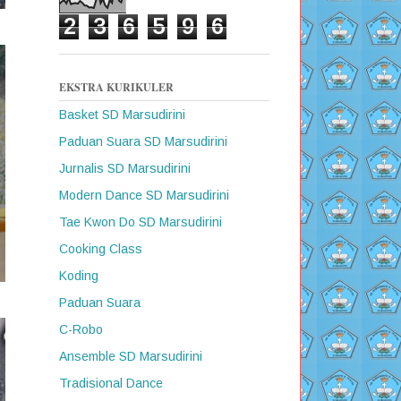
2
3
6
5
9
6
EKSTRA KURIKULER
Basket SD Marsudirini
Paduan Suara SD Marsudirini
Jurnalis SD Marsudirini
Modern Dance SD Marsudirini
Tae Kwon Do SD Marsudirini
Cooking Class
Koding
Paduan Suara
C-Robo
Ansemble SD Marsudirini
Tradisional Dance