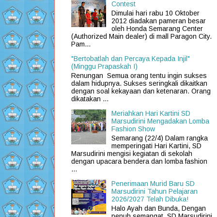
Contest
Dimulai hari rabu 10 Oktober
2012 diadakan pameran besar
oleh Honda Semarang Center
(Authorized Main dealer) di mall Paragon City.
Pam...
"Bertobatlah dan Percaya Kepada Injil"
(Minggu Prapaskah I)
Renungan Semua orang tentu ingin sukses
dalam hidupnya. Sukses seringkali dikaitkan
dengan soal kekayaan dan ketenaran. Orang
dikatakan ...
Meriahkan Hari Kartini SD
Marsudirini Mengadakan Lomba
Fashion Show
Semarang (22/4) Dalam rangka
memperingati Hari Kartini, SD
Marsudirini mengisi kegiatan di sekolah
dengan upacara bendera dan lomba fashion
...
Penerimaan Murid Baru SD
Marsudirini Tahun Pelajaran
2026/2027 Telah Dibuka!
Halo Ayah dan Bunda, Dengan
penuh semangat, SD Marsudirini