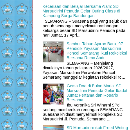
Keceriaan dan Belajar Bersama Alam: SD
Marsudirini Pemuda Gelar Outing Class di
Kampung Surga Bandungan
SEMARANG – Suasana pagi yang sejuk dan
penuh semangat menyelimuti rombongan
keluarga besar SD Marsudirini Pemuda pada
hari Jumat, 17 Apri...
Sambut Tahun Ajaran Baru, 97
Pendidik Yayasan Marsudirini
Poncol Semarang Ikuti Rekoleksi
Bersama Romo Abdi
SEMARANG – Menjelang
dimulainya tahun pelajaran 2026/2027,
Yayasan Marsudirini Perwakilan Poncol
Semarang menggelar kegiatan rekoleksi ro...
Gema Doa di Bulan Maria: SD
Marsudirini Pemuda Gelar Ibadat
Jumat Pertama dan Rosario
Bersama
Ibu Veronika Sri Winarni SPd
sedang memberikan renungan SEMARANG –
Suasana khidmat menyelimuti kompleks SD
Marsudirini Jl. Pemuda, Semarang ...
SD Marsudirini ikuti Freed Writing