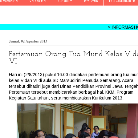
D Marsudirini
Visi dan Misi
Kurikulum
Tata Tertib
EKSTRAKURIKULER
> INFORMASI KEGIATAN: HPMS
Jumat, 02 Agustus 2013
Pertemuan Orang Tua Murid Kelas V 
VI
Hari ini (2/8/2013) pukul 16.00 diadakan pertemuan orang tua mur
kelas V dan VI di aula SD Marsudirini Pemuda Semarang. Acara
tersebut dihadiri juga dari Dinas Pendidikan Provinsi Jawa Tengah
Pertemuan tersebut membicarakan berbagai hal, KKM, Program
Kegiatan Satu tahun, serta membicarakan Kurikulum 2013.