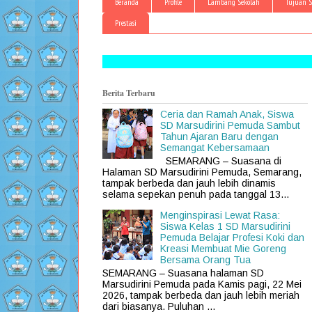
Beranda
Profile
Lambang Sekolah
Tujuan S
Prestasi
Berita Terbaru
Ceria dan Ramah Anak, Siswa
SD Marsudirini Pemuda Sambut
Tahun Ajaran Baru dengan
Semangat Kebersamaan
SEMARANG – Suasana di
Halaman SD Marsudirini Pemuda, Semarang,
tampak berbeda dan jauh lebih dinamis
selama sepekan penuh pada tanggal 13...
Menginspirasi Lewat Rasa:
Siswa Kelas 1 SD Marsudirini
Pemuda Belajar Profesi Koki dan
Kreasi Membuat Mie Goreng
Bersama Orang Tua
SEMARANG – Suasana halaman SD
Marsudirini Pemuda pada Kamis pagi, 22 Mei
2026, tampak berbeda dan jauh lebih meriah
dari biasanya. Puluhan ...