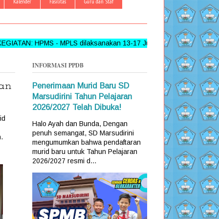
Kalender
Fasilitas
Guru dan Staf
 - MPLS dilaksanakan 13-17 Juni 2026 >>> FOLLOW, LIKE DAN
INFORMASI PPDB
dan
Penerimaan Murid Baru SD
Marsudirini Tahun Pelajaran
2026/2027 Telah Dibuka!
id
Halo Ayah dan Bunda, Dengan
penuh semangat, SD Marsudirini
.
mengumumkan bahwa pendaftaran
murid baru untuk Tahun Pelajaran
2026/2027 resmi d...