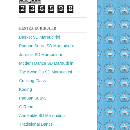
2
3
6
5
9
8
EKSTRA KURIKULER
Basket SD Marsudirini
Paduan Suara SD Marsudirini
Jurnalis SD Marsudirini
Modern Dance SD Marsudirini
Tae Kwon Do SD Marsudirini
Cooking Class
Koding
Paduan Suara
C-Robo
Ansemble SD Marsudirini
Tradisional Dance