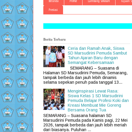
Beranda
Profile
Lambang Sekolah
Tujuan S
Prestasi
Berita Terbaru
Ceria dan Ramah Anak, Siswa
SD Marsudirini Pemuda Sambut
Tahun Ajaran Baru dengan
Semangat Kebersamaan
SEMARANG – Suasana di
Halaman SD Marsudirini Pemuda, Semarang,
tampak berbeda dan jauh lebih dinamis
selama sepekan penuh pada tanggal 13...
Menginspirasi Lewat Rasa:
Siswa Kelas 1 SD Marsudirini
Pemuda Belajar Profesi Koki dan
Kreasi Membuat Mie Goreng
Bersama Orang Tua
SEMARANG – Suasana halaman SD
Marsudirini Pemuda pada Kamis pagi, 22 Mei
2026, tampak berbeda dan jauh lebih meriah
dari biasanya. Puluhan ...