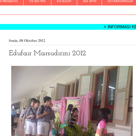
D Marsudirini
Visi dan Misi
Kurikulum
Tata Tertib
EKSTRAKURIKULER
> INFORMASI KEGIATAN: HPMS - 
Senin, 08 Oktober 2012
Edufair Marsudirini 2012