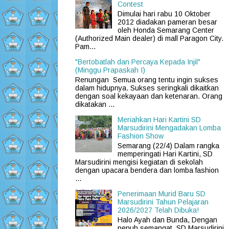
Contest
Dimulai hari rabu 10 Oktober
2012 diadakan pameran besar
oleh Honda Semarang Center
(Authorized Main dealer) di mall Paragon City.
Pam...
"Bertobatlah dan Percaya Kepada Injil"
(Minggu Prapaskah I)
Renungan Semua orang tentu ingin sukses
dalam hidupnya. Sukses seringkali dikaitkan
dengan soal kekayaan dan ketenaran. Orang
dikatakan ...
Meriahkan Hari Kartini SD
Marsudirini Mengadakan Lomba
Fashion Show
Semarang (22/4) Dalam rangka
memperingati Hari Kartini, SD
Marsudirini mengisi kegiatan di sekolah
dengan upacara bendera dan lomba fashion
...
Penerimaan Murid Baru SD
Marsudirini Tahun Pelajaran
2026/2027 Telah Dibuka!
Halo Ayah dan Bunda, Dengan
penuh semangat, SD Marsudirini