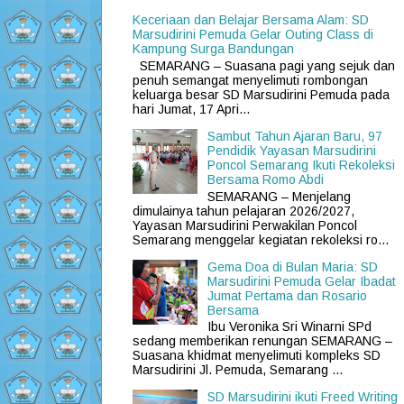
Keceriaan dan Belajar Bersama Alam: SD
Marsudirini Pemuda Gelar Outing Class di
Kampung Surga Bandungan
SEMARANG – Suasana pagi yang sejuk dan
penuh semangat menyelimuti rombongan
keluarga besar SD Marsudirini Pemuda pada
hari Jumat, 17 Apri...
Sambut Tahun Ajaran Baru, 97
Pendidik Yayasan Marsudirini
Poncol Semarang Ikuti Rekoleksi
Bersama Romo Abdi
SEMARANG – Menjelang
dimulainya tahun pelajaran 2026/2027,
Yayasan Marsudirini Perwakilan Poncol
Semarang menggelar kegiatan rekoleksi ro...
Gema Doa di Bulan Maria: SD
Marsudirini Pemuda Gelar Ibadat
Jumat Pertama dan Rosario
Bersama
Ibu Veronika Sri Winarni SPd
sedang memberikan renungan SEMARANG –
Suasana khidmat menyelimuti kompleks SD
Marsudirini Jl. Pemuda, Semarang ...
SD Marsudirini ikuti Freed Writing