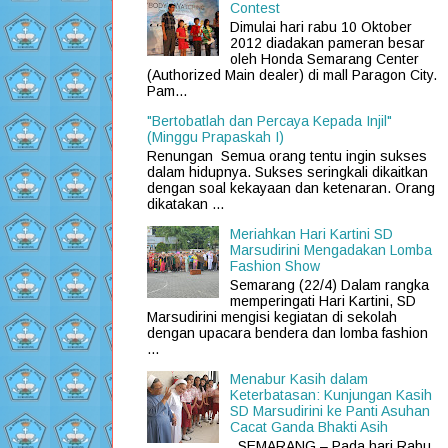
Contest
Dimulai hari rabu 10 Oktober
2012 diadakan pameran besar
oleh Honda Semarang Center
(Authorized Main dealer) di mall Paragon City.
Pam...
"Bertobatlah dan Percaya Kepada Injil"
(Minggu Prapaskah I)
Renungan Semua orang tentu ingin sukses
dalam hidupnya. Sukses seringkali dikaitkan
dengan soal kekayaan dan ketenaran. Orang
dikatakan ...
Meriahkan Hari Kartini SD
Marsudirini Mengadakan Lomba
Fashion Show
Semarang (22/4) Dalam rangka
memperingati Hari Kartini, SD
Marsudirini mengisi kegiatan di sekolah
dengan upacara bendera dan lomba fashion
...
Menabur Kasih dalam
Keterbatasan: Kunjungan Kasih
SD Marsudirini ke Panti Asuhan
Cacat Ganda Bhakti Asih
SEMARANG – Pada hari Rabu,