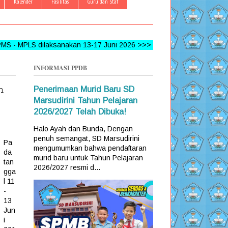
Kalender
Fasilitas
Guru dan Staf
S dilaksanakan 13-17 Juni 2026 >>> FOLLOW, LIKE DAN COMME
INFORMASI PPDB
n
Penerimaan Murid Baru SD
Marsudirini Tahun Pelajaran
2026/2027 Telah Dibuka!
Halo Ayah dan Bunda, Dengan
penuh semangat, SD Marsudirini
Pa
mengumumkan bahwa pendaftaran
da
murid baru untuk Tahun Pelajaran
tan
2026/2027 resmi d...
gga
l 11
-
13
Jun
i