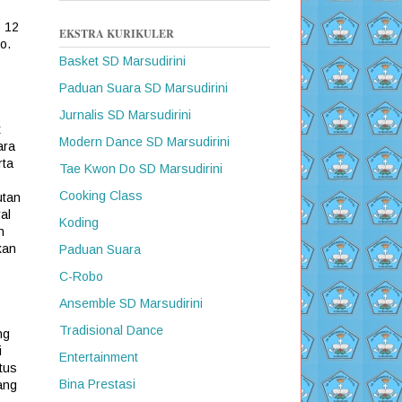
p 12
EKSTRA KURIKULER
o.
Basket SD Marsudirini
Paduan Suara SD Marsudirini
Jurnalis SD Marsudirini
t
Modern Dance SD Marsudirini
ara
rta
Tae Kwon Do SD Marsudirini
Cooking Class
utan
al
Koding
n
kan
Paduan Suara
C-Robo
Ansemble SD Marsudirini
Tradisional Dance
ng
i
Entertainment
tus
Bina Prestasi
ang