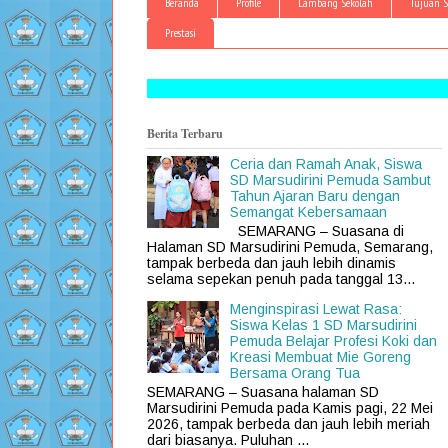
Beranda
Profile
Lambang Sekolah
Tujuan S
Prestasi
Berita Terbaru
Ceria dan Ramah Anak, Siswa
SD Marsudirini Pemuda Sambut
Tahun Ajaran Baru dengan
Semangat Kebersamaan
SEMARANG – Suasana di
Halaman SD Marsudirini Pemuda, Semarang,
tampak berbeda dan jauh lebih dinamis
selama sepekan penuh pada tanggal 13...
Menginspirasi Lewat Rasa:
Siswa Kelas 1 SD Marsudirini
Pemuda Belajar Profesi Koki dan
Kreasi Membuat Mie Goreng
Bersama Orang Tua
SEMARANG – Suasana halaman SD
Marsudirini Pemuda pada Kamis pagi, 22 Mei
2026, tampak berbeda dan jauh lebih meriah
dari biasanya. Puluhan ...