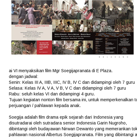
ai VI menyaksikan film Mgr Soegijapranata di E Plaza.
dengan jadwal:
Senin: Kelas III A, IIIB, IIIC, IV B, IV C dan didampingi oleh 7 guru
Selasa: Kelas IV A, V A, V B, V C dan didampingi oleh 7 guru
Rabu: seluh kelas VI dan didampingi 4 guru.
Tujuan kegiatan nonton film bersama ini, untuk memperkenalkan 
perjuangan / pahlawan kepada anak.
Soegija adalah film drama epik sejarah dari Indonesia yang
disutradarai oleh sutradara senior Indonesia Garin Nugroho,
dibintangi oleh budayawan Nirwan Dewanto yang memerankan to
pahlawan nasional Albertus Soegijapranata. Film yang dibintangi a