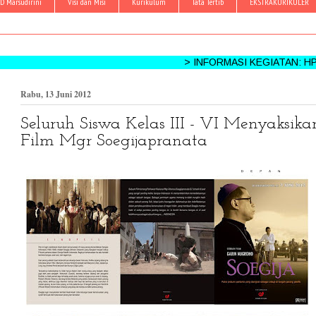
D Marsudirini
Visi dan Misi
Kurikulum
Tata Tertib
EKSTRAKURIKULER
> INFORMASI KEGIATAN: HPMS - MPL
Rabu, 13 Juni 2012
Seluruh Siswa Kelas III - VI Menyaksika
Film Mgr Soegijapranata