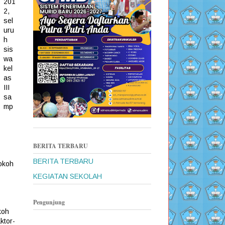
201
2,
sel
uru
h
sis
wa
kel
as
III
sa
mp
BERITA TERBARU
BERITA TERBARU
tokoh
KEGIATAN SEKOLAH
Pengunjung
koh
ktor-