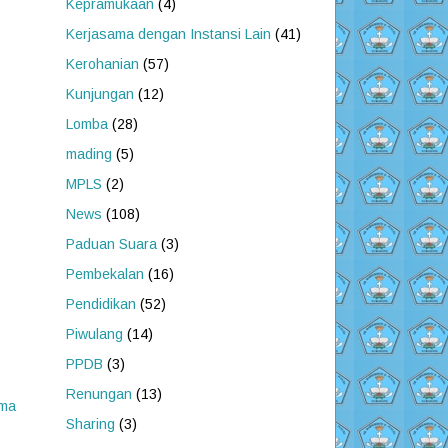
Kepramukaan
(4)
Kerjasama dengan Instansi Lain
(41)
Kerohanian
(57)
Kunjungan
(12)
Lomba
(28)
mading
(5)
MPLS
(2)
News
(108)
Paduan Suara
(3)
Pembekalan
(16)
Pendidikan
(52)
Piwulang
(14)
PPDB
(3)
Renungan
(13)
ama
Sharing
(3)