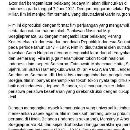
aktor dari beragam latar belakang budaya ini akan diluncurkan di
Indonesia pada tanggal 7 Juni 2012. Dengan anggaran sekitar R
Miliar, film ini menjadi film termahal yang disutradarai Garin Nugroh
Film ini diproduksi dengan format film perjuangan yang mengambil
cerita dari catatan harian tokoh Pahlawan Nasional Mgr.
Soegijapranata, SJ dengan mengambil latar belakang Perang
Kemerdekaan Indonesia dan pendirian Republik Indonesia Serika
pada periode tahun 1947 – 1949. Film ini disutradarai oleh sutrad
kawakan Garin Nugroho dengan mengambil latar daerah Yogyaka
dan Semarang. Film ini juga menampilkan tokoh-tokoh nasional
Indonesia lain, seperti Soekarno, Fatmawati, Mohammad Hatta, S
Sjahrir, Sri Sultan Hamengkubuwana IX, Sri Paku Alam VIII, Jender
Soedirman, Soeharto, dll. Untuk bisa menggambarkan pengalama
Soegija, film ini banyak menampilkan tokoh-tokoh nyata tapi difiksi
baik dari Indonesia, Jepang, Belanda, sipil maupun militer dalam
peristiwa-peristiwa keseharian yang direkonstruksi dengan cukup
detil.
Dengan mengangkat aspek kemanusiaan yang universal ketimba
menekankan aspek agama, film ini berkisah tentang uskup pribum
pertama di Hindia Belanda (Indonesia sekarang), Monsinyur Alber
Soegijapranata SJ, dari sejak ditahbiskan hingga berakhirnya per