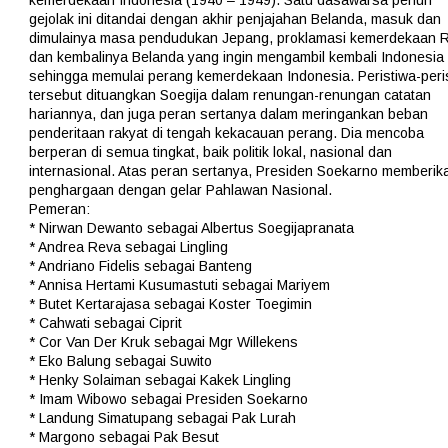
kemerdekaan Indonesia (1940 – 1949). Satu dasawarsa penuh
gejolak ini ditandai dengan akhir penjajahan Belanda, masuk dan
dimulainya masa pendudukan Jepang, proklamasi kemerdekaan R
dan kembalinya Belanda yang ingin mengambil kembali Indonesia
sehingga memulai perang kemerdekaan Indonesia. Peristiwa-peri
tersebut dituangkan Soegija dalam renungan-renungan catatan
hariannya, dan juga peran sertanya dalam meringankan beban
penderitaan rakyat di tengah kekacauan perang. Dia mencoba
berperan di semua tingkat, baik politik lokal, nasional dan
internasional. Atas peran sertanya, Presiden Soekarno memberik
penghargaan dengan gelar Pahlawan Nasional.
Pemeran:
* Nirwan Dewanto sebagai Albertus Soegijapranata
* Andrea Reva sebagai Lingling
* Andriano Fidelis sebagai Banteng
* Annisa Hertami Kusumastuti sebagai Mariyem
* Butet Kertarajasa sebagai Koster Toegimin
* Cahwati sebagai Ciprit
* Cor Van Der Kruk sebagai Mgr Willekens
* Eko Balung sebagai Suwito
* Henky Solaiman sebagai Kakek Lingling
* Imam Wibowo sebagai Presiden Soekarno
* Landung Simatupang sebagai Pak Lurah
* Margono sebagai Pak Besut