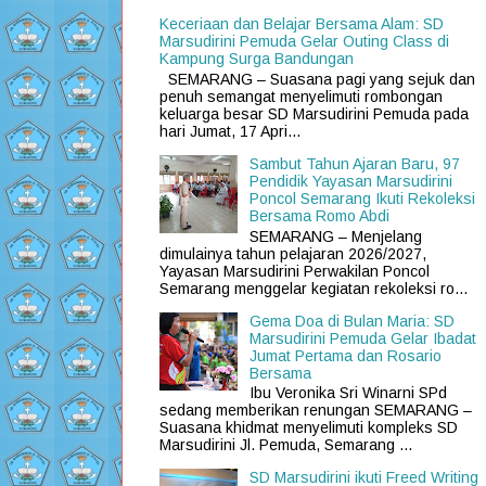
Keceriaan dan Belajar Bersama Alam: SD
Marsudirini Pemuda Gelar Outing Class di
Kampung Surga Bandungan
SEMARANG – Suasana pagi yang sejuk dan
penuh semangat menyelimuti rombongan
keluarga besar SD Marsudirini Pemuda pada
hari Jumat, 17 Apri...
Sambut Tahun Ajaran Baru, 97
Pendidik Yayasan Marsudirini
Poncol Semarang Ikuti Rekoleksi
Bersama Romo Abdi
SEMARANG – Menjelang
dimulainya tahun pelajaran 2026/2027,
Yayasan Marsudirini Perwakilan Poncol
Semarang menggelar kegiatan rekoleksi ro...
Gema Doa di Bulan Maria: SD
Marsudirini Pemuda Gelar Ibadat
Jumat Pertama dan Rosario
Bersama
Ibu Veronika Sri Winarni SPd
sedang memberikan renungan SEMARANG –
Suasana khidmat menyelimuti kompleks SD
Marsudirini Jl. Pemuda, Semarang ...
SD Marsudirini ikuti Freed Writing