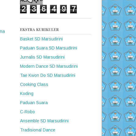
2
3
6
4
9
7
EKSTRA KURIKULER
ama
Basket SD Marsudirini
Paduan Suara SD Marsudirini
Jurnalis SD Marsudirini
Modern Dance SD Marsudirini
Tae Kwon Do SD Marsudirini
Cooking Class
Koding
Paduan Suara
C-Robo
Ansemble SD Marsudirini
Tradisional Dance