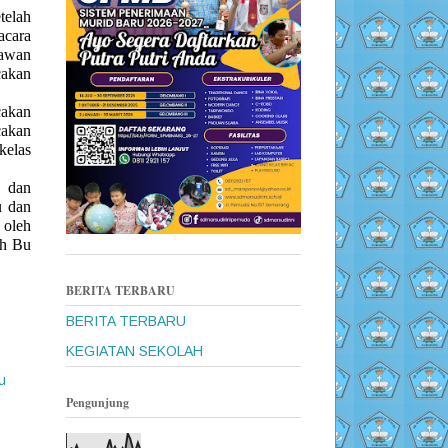
telah
acara
awan
cakan
cakan
cakan
kelas
s dan
u dan
 oleh
eh Bu
BERITA TERBARU
BERITA TERBARU
KEGIATAN SEKOLAH
u
Pengunjung