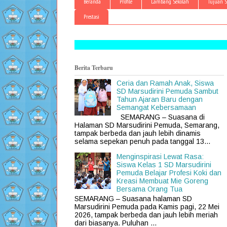
Beranda
Profile
Lambang Sekolah
Tujuan S
Prestasi
Berita Terbaru
Ceria dan Ramah Anak, Siswa
SD Marsudirini Pemuda Sambut
Tahun Ajaran Baru dengan
Semangat Kebersamaan
SEMARANG – Suasana di
Halaman SD Marsudirini Pemuda, Semarang,
tampak berbeda dan jauh lebih dinamis
selama sepekan penuh pada tanggal 13...
Menginspirasi Lewat Rasa:
Siswa Kelas 1 SD Marsudirini
Pemuda Belajar Profesi Koki dan
Kreasi Membuat Mie Goreng
Bersama Orang Tua
SEMARANG – Suasana halaman SD
Marsudirini Pemuda pada Kamis pagi, 22 Mei
2026, tampak berbeda dan jauh lebih meriah
dari biasanya. Puluhan ...