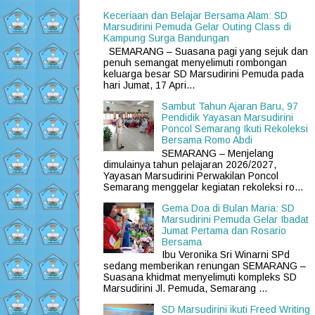
Keceriaan dan Belajar Bersama Alam: SD
Marsudirini Pemuda Gelar Outing Class di
Kampung Surga Bandungan
SEMARANG – Suasana pagi yang sejuk dan
penuh semangat menyelimuti rombongan
keluarga besar SD Marsudirini Pemuda pada
hari Jumat, 17 Apri...
Sambut Tahun Ajaran Baru, 97
Pendidik Yayasan Marsudirini
Poncol Semarang Ikuti Rekoleksi
Bersama Romo Abdi
SEMARANG – Menjelang
dimulainya tahun pelajaran 2026/2027,
Yayasan Marsudirini Perwakilan Poncol
Semarang menggelar kegiatan rekoleksi ro...
Gema Doa di Bulan Maria: SD
Marsudirini Pemuda Gelar Ibadat
Jumat Pertama dan Rosario
Bersama
Ibu Veronika Sri Winarni SPd
sedang memberikan renungan SEMARANG –
Suasana khidmat menyelimuti kompleks SD
Marsudirini Jl. Pemuda, Semarang ...
SD Marsudirini ikuti Freed Writing