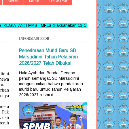
Kalender
Fasilitas
Guru dan Staf
AN: HPMS - MPLS dilaksanakan 13-17 Juni 2026 >>> FOLLOW, 
INFORMASI PPDB
Penerimaan Murid Baru SD
Marsudirini Tahun Pelajaran
2026/2027 Telah Dibuka!
Halo Ayah dan Bunda, Dengan
irini
penuh semangat, SD Marsudirini
imewa
mengumumkan bahwa pendaftaran
ru.
murid baru untuk Tahun Pelajaran
risan
2026/2027 resmi d...
a nya
ndera
h Pak
, dan
merah