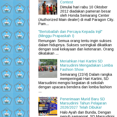
Contest
Dimulai hari rabu 10 Oktober
2012 diadakan pameran besar
oleh Honda Semarang Center
(Authorized Main dealer) di mall Paragon City.
Pam...
"Bertobatlah dan Percaya Kepada Injil"
(Minggu Prapaskah I)
Renungan Semua orang tentu ingin sukses
dalam hidupnya. Sukses seringkali dikaitkan
dengan soal kekayaan dan ketenaran. Orang
dikatakan ...
Meriahkan Hari Kartini SD
Marsudirini Mengadakan Lomba
Fashion Show
Semarang (22/4) Dalam rangka
memperingati Hari Kartini, SD
Marsudirini mengisi kegiatan di sekolah
dengan upacara bendera dan lomba fashion
...
Penerimaan Murid Baru SD
Marsudirini Tahun Pelajaran
2026/2027 Telah Dibuka!
Halo Ayah dan Bunda, Dengan
penuh semangat, SD Marsudirini