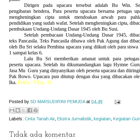
Dirigen pada upacara tersebut adalah Bu Win. Se
pengibaran bendera, Para peserta upacara bersama petugas up
mengheningkan cipta untuk mendoakan arwah para pahl
pendidikan yang sudah wafat. Setelah mengheningkan cipta, diba
pembukaan Undang-Undang Dasar 1945 oleh Bu Susi.
Setelah pembacaan Undang-Undang Dasar 1945, diba
teks Pancasila. Teks Pancasila dibawa oleh Pak Agung dan diba
oleh Bu Sri selaku Pembina upacara yang diikuti oleh para siswa 
1 sampai kelas 6.
Lalu Bu Sri memberikan amanat untuk para petuga
peserta upacara. Setelah itu dikumandangkan lagu Hymne Gur
Jasa Mu
Guru yang dinyanyikan oleh peserta upacara dan diiringi
Pak Bowo. Upacara pun ditutup dengan doa yang dibacakan ol
Ika.
Felice / VI A / 15
Posted by
SD MARSUDIRINI PEMUDA
at
04.49
Labels:
Cinta Tanah Air
,
Ekstra Jurnalistik
,
kegiatan
,
Kegiatan Gur
Tidak ada komentar: