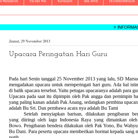
D Marsudirini
Visi dan Misi
Kurikulum
Tata Tertib
EKSTRAKURIKULER
> INFORMASI KEGIAT
Jumat, 29 November 2013
Upacara Peringatan Hari Guru
Pada hari Senin tanggal 25 November 2013 yang lalu, SD Marsud
mengadakan upacara untuk memperingati hari guru. Ada hal ist
di balik upacara tersebut. Yaitu petugas upacaranya adalah para gu
Upacara pada saat itu dipimpin oleh Pak angga dan pemimpin ba
yang paling kanan adalah Pak Anang, sedangkan pembina upacar
adalah Bu Sri. Dan pembawa acara nya adalah Bu Tami
Setelah menyiapkan barisan, dilakukan pengibaran be
yang diiringi oleh lagu Indonesia Raya yang dimainkan ole
Bowo. Pengibaran bendera dilakukan oleh Pak Yono, Bu Wahyu
Bu Dani. Para peserta upacara memberikan hormat kepada sang 
putih.