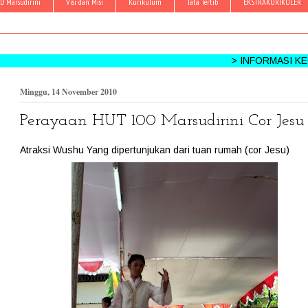
D Marsudirini
Visi dan Misi
Kurikulum
Tata Tertib
EKSTRAKURIKULER
> INFORMASI KEGIATAN: HPMS
Minggu, 14 November 2010
Perayaan HUT 100 Marsudirini Cor Jesu
Atraksi Wushu Yang dipertunjukan dari tuan rumah (cor Jesu)