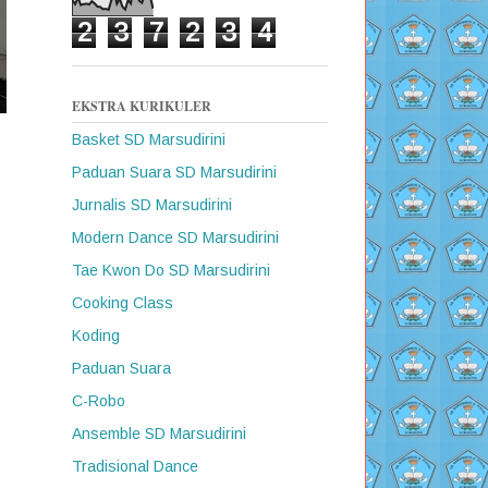
2
3
7
2
3
4
EKSTRA KURIKULER
Basket SD Marsudirini
Paduan Suara SD Marsudirini
Jurnalis SD Marsudirini
Modern Dance SD Marsudirini
Tae Kwon Do SD Marsudirini
Cooking Class
Koding
Paduan Suara
C-Robo
Ansemble SD Marsudirini
Tradisional Dance