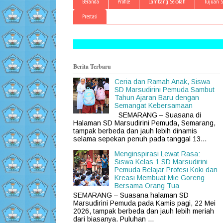
Beranda
Profile
Lambang Sekolah
Tujuan S
Prestasi
Berita Terbaru
Ceria dan Ramah Anak, Siswa
SD Marsudirini Pemuda Sambut
Tahun Ajaran Baru dengan
Semangat Kebersamaan
SEMARANG – Suasana di
Halaman SD Marsudirini Pemuda, Semarang,
tampak berbeda dan jauh lebih dinamis
selama sepekan penuh pada tanggal 13...
Menginspirasi Lewat Rasa:
Siswa Kelas 1 SD Marsudirini
Pemuda Belajar Profesi Koki dan
Kreasi Membuat Mie Goreng
Bersama Orang Tua
SEMARANG – Suasana halaman SD
Marsudirini Pemuda pada Kamis pagi, 22 Mei
2026, tampak berbeda dan jauh lebih meriah
dari biasanya. Puluhan ...