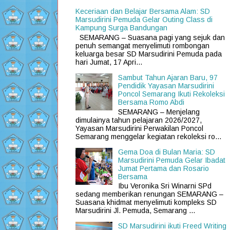
Keceriaan dan Belajar Bersama Alam: SD
Marsudirini Pemuda Gelar Outing Class di
Kampung Surga Bandungan
SEMARANG – Suasana pagi yang sejuk dan
penuh semangat menyelimuti rombongan
keluarga besar SD Marsudirini Pemuda pada
hari Jumat, 17 Apri...
Sambut Tahun Ajaran Baru, 97
Pendidik Yayasan Marsudirini
Poncol Semarang Ikuti Rekoleksi
Bersama Romo Abdi
SEMARANG – Menjelang
dimulainya tahun pelajaran 2026/2027,
Yayasan Marsudirini Perwakilan Poncol
Semarang menggelar kegiatan rekoleksi ro...
Gema Doa di Bulan Maria: SD
Marsudirini Pemuda Gelar Ibadat
Jumat Pertama dan Rosario
Bersama
Ibu Veronika Sri Winarni SPd
sedang memberikan renungan SEMARANG –
Suasana khidmat menyelimuti kompleks SD
Marsudirini Jl. Pemuda, Semarang ...
SD Marsudirini ikuti Freed Writing