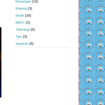
Renungan
(13)
Sharing
(3)
Smart
(20)
SMCC
(2)
Teknologi
(5)
Tips
(3)
Yayasan
(9)