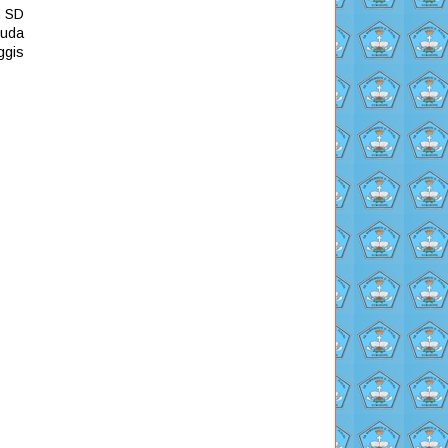
n SD
muda
ggis