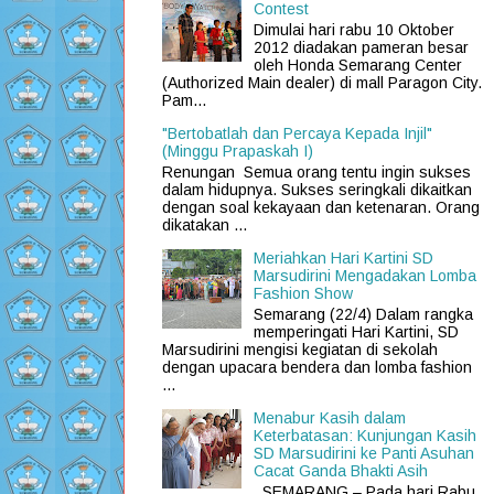
Contest
Dimulai hari rabu 10 Oktober
2012 diadakan pameran besar
oleh Honda Semarang Center
(Authorized Main dealer) di mall Paragon City.
Pam...
"Bertobatlah dan Percaya Kepada Injil"
(Minggu Prapaskah I)
Renungan Semua orang tentu ingin sukses
dalam hidupnya. Sukses seringkali dikaitkan
dengan soal kekayaan dan ketenaran. Orang
dikatakan ...
Meriahkan Hari Kartini SD
Marsudirini Mengadakan Lomba
Fashion Show
Semarang (22/4) Dalam rangka
memperingati Hari Kartini, SD
Marsudirini mengisi kegiatan di sekolah
dengan upacara bendera dan lomba fashion
...
Menabur Kasih dalam
Keterbatasan: Kunjungan Kasih
SD Marsudirini ke Panti Asuhan
Cacat Ganda Bhakti Asih
SEMARANG – Pada hari Rabu,