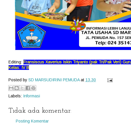
Editing:
Fransiscus Xaverius Iskin Triyanto (pak Tri/Pak Veri)
Gur
Kelas: IV B
Posted by
SD MARSUDIRINI PEMUDA
at
13.30
Labels:
Informasi
Tidak ada komentar:
Posting Komentar