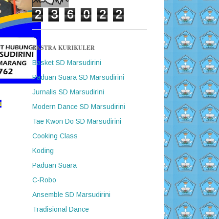
2
3
6
0
2
2
EKSTRA KURIKULER
Basket SD Marsudirini
Paduan Suara SD Marsudirini
Jurnalis SD Marsudirini
u
Modern Dance SD Marsudirini
Tae Kwon Do SD Marsudirini
Cooking Class
Koding
Paduan Suara
C-Robo
Ansemble SD Marsudirini
Tradisional Dance