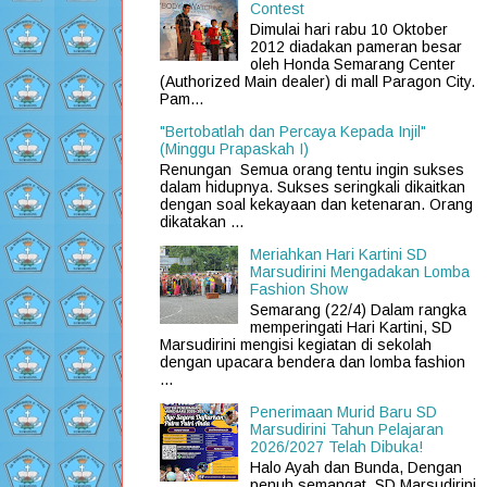
Contest
Dimulai hari rabu 10 Oktober
2012 diadakan pameran besar
oleh Honda Semarang Center
(Authorized Main dealer) di mall Paragon City.
Pam...
"Bertobatlah dan Percaya Kepada Injil"
(Minggu Prapaskah I)
Renungan Semua orang tentu ingin sukses
dalam hidupnya. Sukses seringkali dikaitkan
dengan soal kekayaan dan ketenaran. Orang
dikatakan ...
Meriahkan Hari Kartini SD
Marsudirini Mengadakan Lomba
Fashion Show
Semarang (22/4) Dalam rangka
memperingati Hari Kartini, SD
Marsudirini mengisi kegiatan di sekolah
dengan upacara bendera dan lomba fashion
...
Penerimaan Murid Baru SD
Marsudirini Tahun Pelajaran
2026/2027 Telah Dibuka!
Halo Ayah dan Bunda, Dengan
penuh semangat, SD Marsudirini