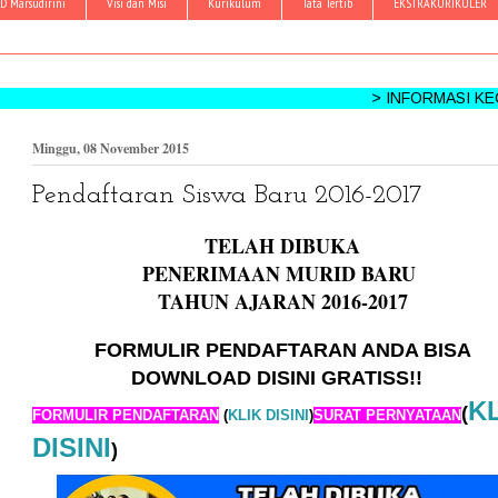
D Marsudirini
Visi dan Misi
Kurikulum
Tata Tertib
EKSTRAKURIKULER
> INFORMASI KEGIATAN: HP
Minggu, 08 November 2015
Pendaftaran Siswa Baru 2016-2017
TELAH DIBUKA
PENERIMAAN MURID BARU
TAHUN AJARAN 2016-2017
FORMULIR PENDAFTARAN ANDA BISA
DOWNLOAD DISINI GRATISS!!
K
(
FORMULIR PENDAFTARAN
(
KLIK DISINI
)
SURAT PERNYATAAN
DISINI
)