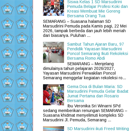
Siswa Kelas 1 SD Marsudirini
Pemuda Belajar Profesi Koki dan
Kreasi Membuat Mie Goreng
Bersama Orang Tua
SEMARANG – Suasana halaman SD
Marsudirini Pemuda pada Kamis pagi, 22 Mei
2026, tampak berbeda dan jauh lebih meriah
dari biasanya. Puluhan ...
Sambut Tahun Ajaran Baru, 97
Pendidik Yayasan Marsudirini
Poncol Semarang Ikuti Rekoleksi
Bersama Romo Abdi
SEMARANG – Menjelang
dimulainya tahun pelajaran 2026/2027,
Yayasan Marsudirini Perwakilan Poncol
Semarang menggelar kegiatan rekoleksi ro...
Gema Doa di Bulan Maria: SD
Marsudirini Pemuda Gelar Ibadat
Jumat Pertama dan Rosario
Bersama
Ibu Veronika Sri Winarni SPd
sedang memberikan renungan SEMARANG –
Suasana khidmat menyelimuti kompleks SD
Marsudirini Jl. Pemuda, Semarang ...
SD Marsudirini ikuti Freed Writing