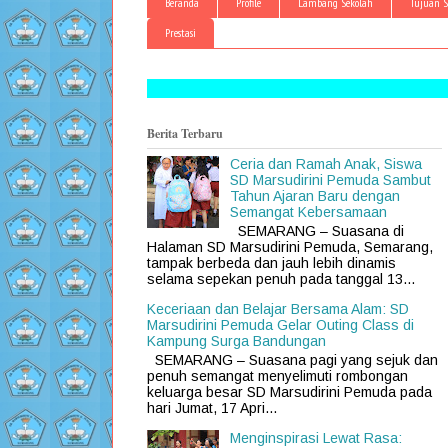
Beranda
Profile
Lambang Sekolah
Tujuan S
Prestasi
Berita Terbaru
Ceria dan Ramah Anak, Siswa
SD Marsudirini Pemuda Sambut
Tahun Ajaran Baru dengan
Semangat Kebersamaan
SEMARANG – Suasana di
Halaman SD Marsudirini Pemuda, Semarang,
tampak berbeda dan jauh lebih dinamis
selama sepekan penuh pada tanggal 13...
Keceriaan dan Belajar Bersama Alam: SD
Marsudirini Pemuda Gelar Outing Class di
Kampung Surga Bandungan
SEMARANG – Suasana pagi yang sejuk dan
penuh semangat menyelimuti rombongan
keluarga besar SD Marsudirini Pemuda pada
hari Jumat, 17 Apri...
Menginspirasi Lewat Rasa: