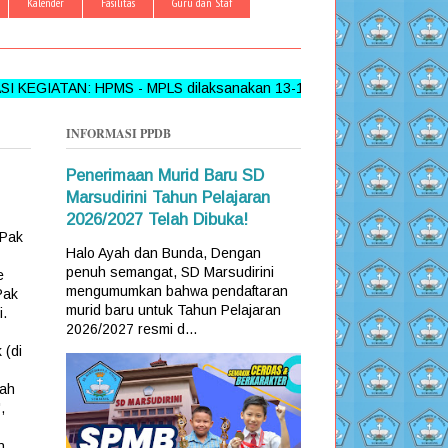
Kalender
Fasilitas
Guru dan Staf
TAN: HPMS - MPLS dilaksanakan 13-17 Juni 2026 >>> FOLLOW,
INFORMASI PPDB
Penerimaan Murid Baru SD
Marsudirini Tahun Pelajaran
2026/2027 Telah Dibuka!
 Pak
Halo Ayah dan Bunda, Dengan
penuh semangat, SD Marsudirini
e
mengumumkan bahwa pendaftaran
Pak
murid baru untuk Tahun Pelajaran
i.
2026/2027 resmi d...
 (di
rah
,
n