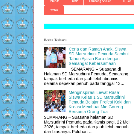
Beranda
Profile
Lambang Sekolah
Tujuan S
Prestasi
Berita Terbaru
Ceria dan Ramah Anak, Siswa
SD Marsudirini Pemuda Sambut
Tahun Ajaran Baru dengan
Semangat Kebersamaan
SEMARANG – Suasana di
Halaman SD Marsudirini Pemuda, Semarang,
tampak berbeda dan jauh lebih dinamis
selama sepekan penuh pada tanggal 13...
Menginspirasi Lewat Rasa:
Siswa Kelas 1 SD Marsudirini
Pemuda Belajar Profesi Koki dan
Kreasi Membuat Mie Goreng
Bersama Orang Tua
SEMARANG – Suasana halaman SD
Marsudirini Pemuda pada Kamis pagi, 22 Mei
2026, tampak berbeda dan jauh lebih meriah
dari biasanya. Puluhan ...