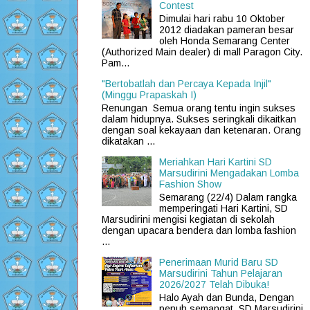
Contest
Dimulai hari rabu 10 Oktober
2012 diadakan pameran besar
oleh Honda Semarang Center
(Authorized Main dealer) di mall Paragon City.
Pam...
"Bertobatlah dan Percaya Kepada Injil"
(Minggu Prapaskah I)
Renungan Semua orang tentu ingin sukses
dalam hidupnya. Sukses seringkali dikaitkan
dengan soal kekayaan dan ketenaran. Orang
dikatakan ...
Meriahkan Hari Kartini SD
Marsudirini Mengadakan Lomba
Fashion Show
Semarang (22/4) Dalam rangka
memperingati Hari Kartini, SD
Marsudirini mengisi kegiatan di sekolah
dengan upacara bendera dan lomba fashion
...
Penerimaan Murid Baru SD
Marsudirini Tahun Pelajaran
2026/2027 Telah Dibuka!
Halo Ayah dan Bunda, Dengan
penuh semangat, SD Marsudirini