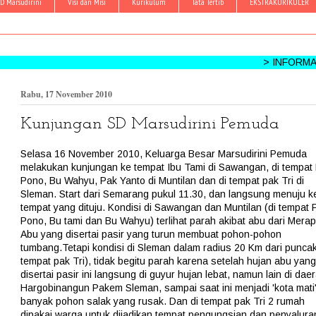
D Marsudirini
Visi dan Misi
Kurikulum
Tata Tertib
EKSTRAKURIKULER
> INFORMASI KEGIA
Rabu, 17 November 2010
Kunjungan SD Marsudirini Pemuda
Selasa 16 November 2010, Keluarga Besar Marsudirini Pemuda
melakukan kunjungan ke tempat Ibu Tami di Sawangan, di tempat
Pono, Bu Wahyu, Pak Yanto di Muntilan dan di tempat pak Tri di
Sleman. Start dari Semarang pukul 11.30, dan langsung menuju k
tempat yang dituju. Kondisi di Sawangan dan Muntilan (di tempat 
Pono, Bu tami dan Bu Wahyu) terlihat parah akibat abu dari Merap
Abu yang disertai pasir yang turun membuat pohon-pohon
tumbang.Tetapi kondisi di Sleman dalam radius 20 Km dari puncak
tempat pak Tri), tidak begitu parah karena setelah hujan abu yang
disertai pasir ini langsung di guyur hujan lebat, namun lain di dae
Hargobinangun Pakem Sleman, sampai saat ini menjadi 'kota mati'
banyak pohon salak yang rusak. Dan di tempat pak Tri 2 rumah
dipakai warga untuk dijadikan tempat pengungsian dan penyalura