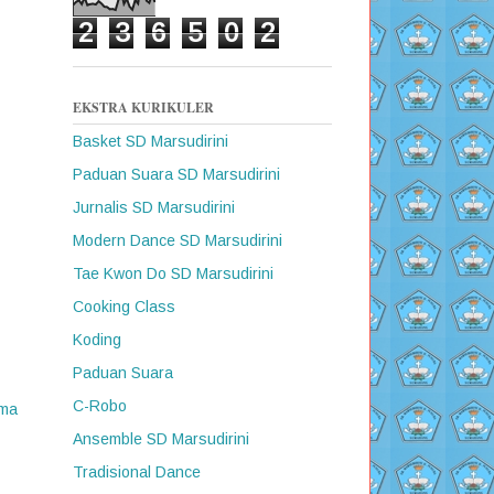
2
3
6
5
0
2
EKSTRA KURIKULER
Basket SD Marsudirini
Paduan Suara SD Marsudirini
Jurnalis SD Marsudirini
Modern Dance SD Marsudirini
Tae Kwon Do SD Marsudirini
Cooking Class
Koding
Paduan Suara
C-Robo
ama
Ansemble SD Marsudirini
Tradisional Dance