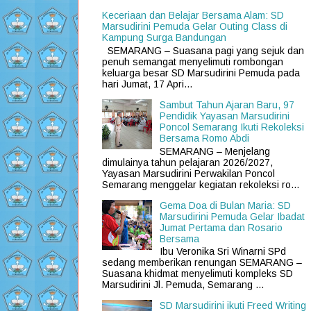
Keceriaan dan Belajar Bersama Alam: SD
Marsudirini Pemuda Gelar Outing Class di
Kampung Surga Bandungan
SEMARANG – Suasana pagi yang sejuk dan
penuh semangat menyelimuti rombongan
keluarga besar SD Marsudirini Pemuda pada
hari Jumat, 17 Apri...
Sambut Tahun Ajaran Baru, 97
Pendidik Yayasan Marsudirini
Poncol Semarang Ikuti Rekoleksi
Bersama Romo Abdi
SEMARANG – Menjelang
dimulainya tahun pelajaran 2026/2027,
Yayasan Marsudirini Perwakilan Poncol
Semarang menggelar kegiatan rekoleksi ro...
Gema Doa di Bulan Maria: SD
Marsudirini Pemuda Gelar Ibadat
Jumat Pertama dan Rosario
Bersama
Ibu Veronika Sri Winarni SPd
sedang memberikan renungan SEMARANG –
Suasana khidmat menyelimuti kompleks SD
Marsudirini Jl. Pemuda, Semarang ...
SD Marsudirini ikuti Freed Writing